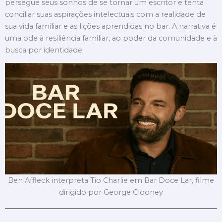
persegue seus sonhos de se tornar um escritor e tenta
conciliar suas aspirações intelectuais com a realidade de
sua vida familiar e as lições aprendidas no bar. A narrativa é
uma ode à resiliência familiar, ao poder da comunidade e à
busca por identidade.
Ben Affleck interpreta Tio Charlie em Bar Doce Lar, filme
dirigido por George Clooney