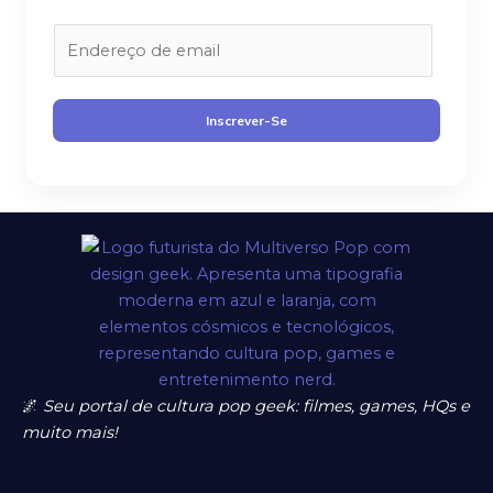
E
m
a
i
Inscrever-Se
l
*
🌌
Seu portal de cultura pop geek: filmes, games, HQs e
muito mais!