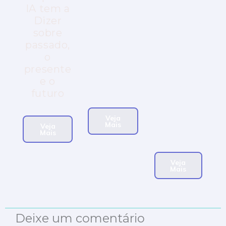
Histórias
IA tem a
Definição
reais que
Dizer
parecem
sobre
Séries e
ficção
passado,
filmes
científica
o
que
e
presente
ultrapassam
mudaram
e o
gerações
o mundo.
futuro
e
inspiram
Veja
novas
Mais
Veja
conversas.
Mais
Veja
Mais
Deixe um comentário