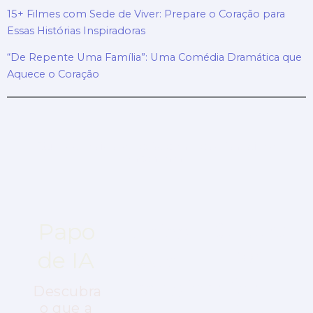
15+ Filmes com Sede de Viver: Prepare o Coração para
Essas Histórias Inspiradoras
“De Repente Uma Família”: Uma Comédia Dramática que
Aquece o Coração
Quando realidade, ficção científica e fantasia se
encontram…
Papo
Ideias
Cultura
Pop
de IA
que
em
Transformam
Descubra
Alta
o que a