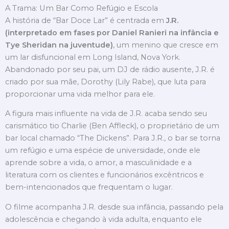
A Trama: Um Bar Como Refúgio e Escola
A história de “Bar Doce Lar” é centrada em
J.R.
(interpretado em fases por Daniel Ranieri na infância e
Tye Sheridan na juventude)
, um menino que cresce em
um lar disfuncional em Long Island, Nova York.
Abandonado por seu pai, um DJ de rádio ausente, J.R. é
criado por sua mãe, Dorothy (Lily Rabe), que luta para
proporcionar uma vida melhor para ele.
A figura mais influente na vida de J.R. acaba sendo seu
carismático tio Charlie (Ben Affleck), o proprietário de um
bar local chamado “The Dickens”. Para J.R., o bar se torna
um refúgio e uma espécie de universidade, onde ele
aprende sobre a vida, o amor, a masculinidade e a
literatura com os clientes e funcionários excêntricos e
bem-intencionados que frequentam o lugar.
O filme acompanha J.R. desde sua infância, passando pela
adolescência e chegando à vida adulta, enquanto ele