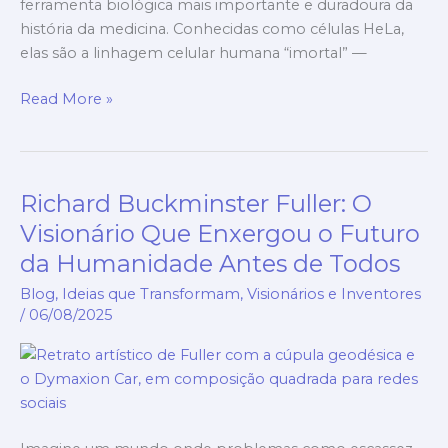
ferramenta biológica mais importante e duradoura da
história da medicina. Conhecidas como células HeLa,
elas são a linhagem celular humana “imortal” —
Read More »
Richard Buckminster Fuller: O
Richard
Buckminster
Visionário Que Enxergou o Futuro
Fuller:
da Humanidade Antes de Todos
O
Blog
,
Ideias que Transformam
,
Visionários e Inventores
Visionário
/
06/08/2025
Que
Enxergou
o
Futuro
da
Humanidade