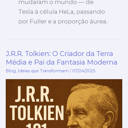
mudaram o mundo — de
Tesla à célula HeLa, passando
por Fuller e a proporção áurea.
J.R.R. Tolkien: O Criador da Terra
J.R.R.
Tolkien:
Média e Pai da Fantasia Moderna
O
Blog
,
Ideias que Transformam
/
07/24/2025
Criador
da
Terra
Média
e
Pai
da
Fantasia