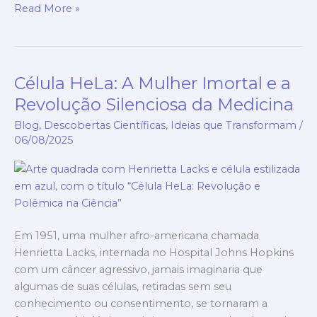
Read More »
Célula HeLa: A Mulher Imortal e a
Célula
HeLa:
Revolução Silenciosa da Medicina
A
Blog
,
Descobertas Científicas
,
Ideias que Transformam
/
Mulher
06/08/2025
Imortal
e
a
Revolução
Silenciosa
da
Em 1951, uma mulher afro-americana chamada
Medicina
Henrietta Lacks, internada no Hospital Johns Hopkins
com um câncer agressivo, jamais imaginaria que
algumas de suas células, retiradas sem seu
conhecimento ou consentimento, se tornaram a