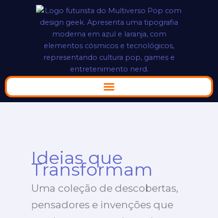
Ir
para
o
conteúdo
Ideias que
Transformam
Uma coleção de descobertas,
pensadores e invenções que