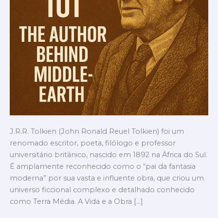
Moderna
J.R.R. Tolkien (John Ronald Reuel Tolkien) foi um
renomado escritor, poeta, filólogo e professor
universitário britânico, nascido em 1892 na África do Sul.
É amplamente reconhecido como o “pai da fantasia
moderna” por sua vasta e influente obra, que criou um
universo ficcional complexo e detalhado conhecido
como Terra Média. A Vida e a Obra […]