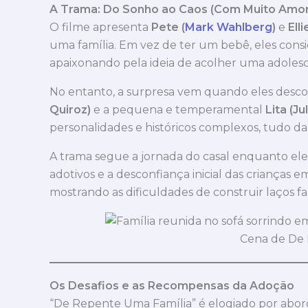
A Trama: Do Sonho ao Caos (Com Muito Amor
O filme apresenta
Pete (
Mark Wahlberg
)
e
Ell
uma família. Em vez de ter um bebê, eles cons
apaixonando pela ideia de acolher uma adoles
No entanto, a surpresa vem quando eles desc
Quiroz)
e a pequena e temperamental
Lita (J
personalidades e históricos complexos, tudo da 
A trama segue a jornada do casal enquanto eles
adotivos e a desconfiança inicial das crianças
mostrando as dificuldades de construir laços fa
Cena de De R
Os Desafios e as Recompensas da Adoção
“De Repente Uma Família” é elogiado por aborda