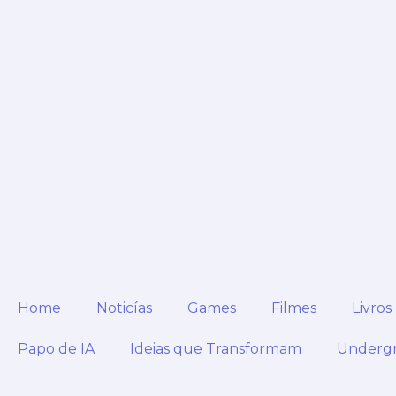
Ir
para
o
conteúdo
Home
Noticías
Games
Filmes
Livros
Papo de IA
Ideias que Transformam
Underg