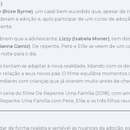
)
ie (Rose Byrne)
, um casal bem-sucedido que, apesar de n
ideram a adoção e, após participar de um curso de adoçã
cente.
obrem que a adolescente,
Lizzy (Isabela Moner)
, tem doi
ulianna Gamiz)
. De repente, Pete e Ellie se veem de um ca
noite para o dia.
 tentam se adaptar à nova realidade, lidando com os des
 em relação a seus novos pais. O filme equilibra momento
miliares com crianças que já viveram muito antes de cheg
epente Uma Família com Pete, Ellie e os três filhos reu
r de forma realista e sensível as nuances da adoção, es