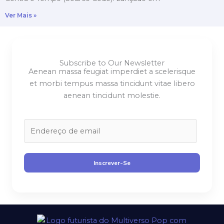
Ver Mais »
Subscribe to Our Newsletter
Aenean massa feugiat imperdiet a scelerisque
et morbi tempus massa tincidunt vitae libero
aenean tincidunt molestie.
E
m
a
i
Inscrever-Se
l
*