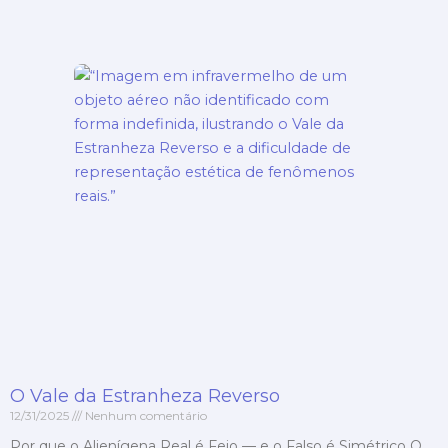
O Vale da Estranheza Reverso
12/31/2025
Nenhum comentário
Por que o Alienígena Real é Feio — e o Falso é Simétrico O