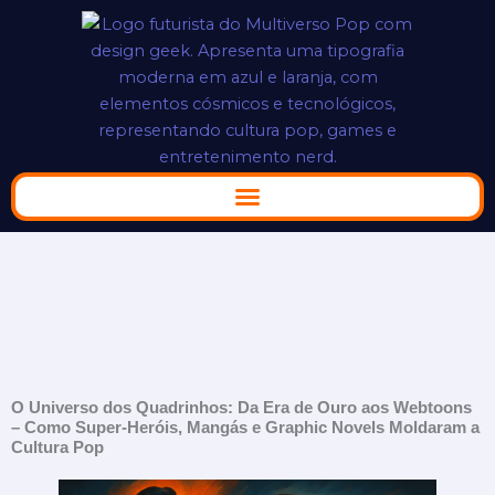
Ir
para
o
conteúdo
O Universo dos Quadrinhos: Da Era de Ouro aos Webtoons
– Como Super-Heróis, Mangás e Graphic Novels Moldaram a
Cultura Pop