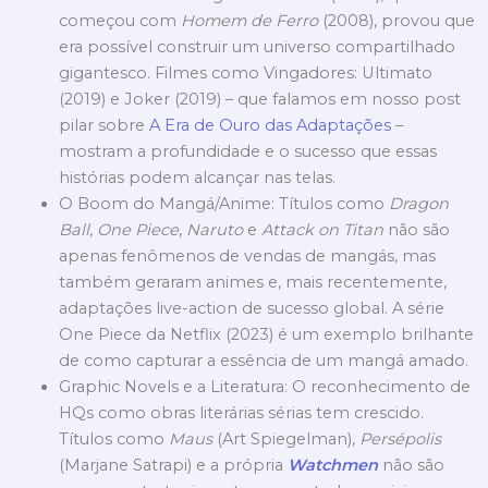
começou com
Homem de Ferro
(2008), provou que
era possível construir um universo compartilhado
gigantesco. Filmes como Vingadores: Ultimato
(2019) e Joker (2019) – que falamos em nosso post
pilar sobre
A Era de Ouro das Adaptações
–
mostram a profundidade e o sucesso que essas
histórias podem alcançar nas telas.
O Boom do Mangá/Anime: Títulos como
Dragon
Ball
,
One Piece
,
Naruto
e
Attack on Titan
não são
apenas fenômenos de vendas de mangás, mas
também geraram animes e, mais recentemente,
adaptações live-action de sucesso global. A série
One Piece da Netflix (2023) é um exemplo brilhante
de como capturar a essência de um mangá amado.
Graphic Novels e a Literatura: O reconhecimento de
HQs como obras literárias sérias tem crescido.
Títulos como
Maus
(Art Spiegelman),
Persépolis
(Marjane Satrapi) e a própria
Watchmen
não são