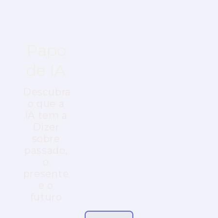
Papo
Ideias
Cultura
Pop
de IA
que
em
Transformam
Descubra
Alta
o que a
Histórias
IA tem a
Definição
reais que
Dizer
parecem
sobre
Séries e
ficção
passado,
filmes
científica
o
que
e
presente
ultrapassam
mudaram
e o
gerações
o mundo.
futuro
e
inspiram