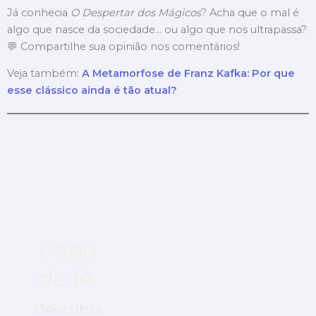
Já conhecia
O Despertar dos Mágicos
? Acha que o mal é
algo que nasce da sociedade… ou algo que nos ultrapassa?
💬 Compartilhe sua opinião nos comentários!
Veja também:
A Metamorfose de Franz Kafka: Por que
esse clássico ainda é tão atual?
Quando realidade, ficção científica e fantasia se
encontram…
Papo
Ideias
Cultura
Pop
de IA
que
em
Transformam
Descubra