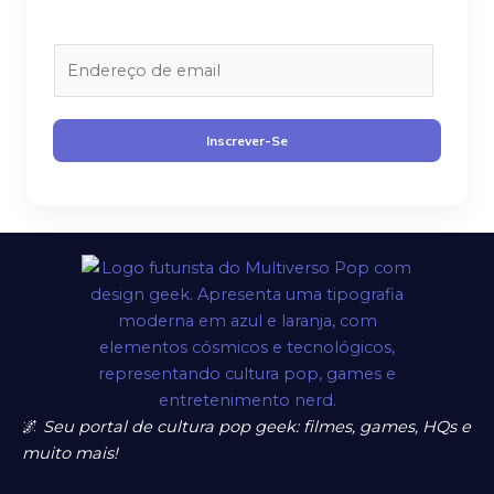
E
m
a
i
Inscrever-Se
l
*
🌌
Seu portal de cultura pop geek: filmes, games, HQs e
muito mais!