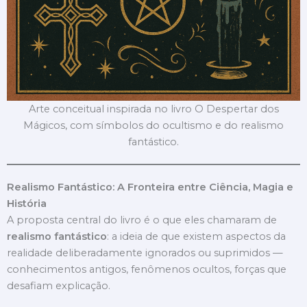
Arte conceitual inspirada no livro O Despertar dos
Mágicos, com símbolos do ocultismo e do realismo
fantástico.
Realismo Fantástico: A Fronteira entre Ciência, Magia e
História
A proposta central do livro é o que eles chamaram de
realismo fantástico
: a ideia de que existem aspectos da
realidade deliberadamente ignorados ou suprimidos —
conhecimentos antigos, fenômenos ocultos, forças que
desafiam explicação.