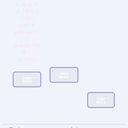
Alta
o que a
Histórias
IA tem a
Definição
reais que
Dizer
parecem
sobre
Séries e
ficção
passado,
filmes
científica
o
que
e
presente
ultrapassam
mudaram
e o
gerações
o mundo.
futuro
e
inspiram
Veja
novas
Mais
Veja
conversas.
Mais
Veja
Mais