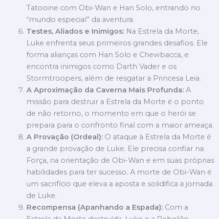
Tatooine com Obi-Wan e Han Solo, entrando no
“mundo especial” da aventura.
Testes, Aliados e Inimigos:
Na Estrela da Morte,
Luke enfrenta seus primeiros grandes desafios. Ele
forma alianças com Han Solo e Chewbacca, e
encontra inimigos como Darth Vader e os
Stormtroopers, além de resgatar a Princesa Leia.
A Aproximação da Caverna Mais Profunda:
A
missão para destruir a Estrela da Morte é o ponto
de não retorno, o momento em que o herói se
prepara para o confronto final com a maior ameaça.
A Provação (Ordeal):
O ataque à Estrela da Morte é
a grande provação de Luke. Ele precisa confiar na
Força, na orientação de Obi-Wan e em suas próprias
habilidades para ter sucesso. A morte de Obi-Wan é
um sacrifício que eleva a aposta e solidifica a jornada
de Luke.
Recompensa (Apanhando a Espada):
Com a
Estrela da Morte destruída, Luke e a Rebelião