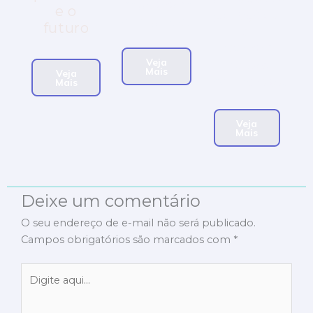
mudaram
e o
gerações
o mundo.
futuro
e
inspiram
Veja
novas
Mais
Veja
conversas.
Mais
Veja
Mais
Deixe um comentário
O seu endereço de e-mail não será publicado.
Campos obrigatórios são marcados com
*
Digite
aqui...