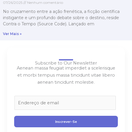
07/26/2025
Nenhum comentário
No cruzamento entre a ação frenética, a ficção científica
instigante e um profundo debate sobre o destino, reside
Contra o Tempo (Source Code). Lançado em
Ver Mais »
Subscribe to Our Newsletter
Aenean massa feugiat imperdiet a scelerisque
et morbi tempus massa tincidunt vitae libero
aenean tincidunt molestie.
E
m
a
i
Inscrever-Se
l