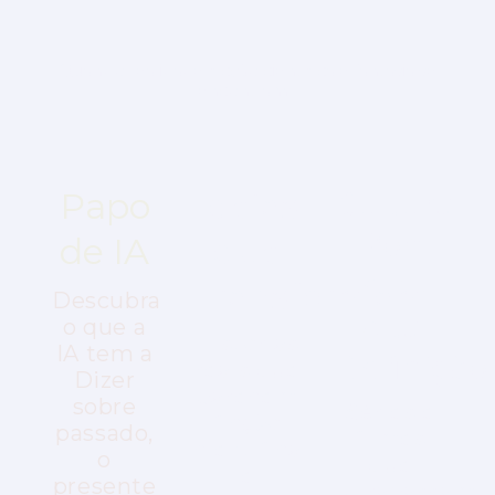
Quando realidade, ficção científica e fantasia se
encontram…
Papo
Ideias
Cultura
Pop
de IA
que
em
Transformam
Descubra
Alta
o que a
Histórias
IA tem a
Definição
reais que
Dizer
parecem
sobre
Séries e
ficção
passado,
filmes
científica
o
que
e
presente
ultrapassam